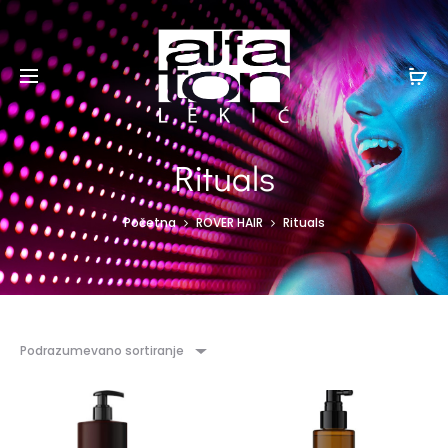
Rituals
Početna
ROVER HAIR
Rituals
Podrazumevano sortiranje