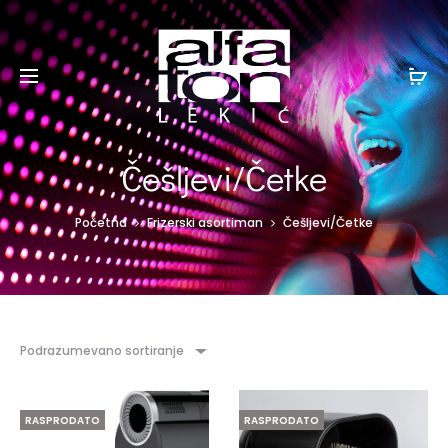
Češljevi/Četke
Početna
Frizerski asortiman
Češljevi/Četke
Podrazumevano sortiranje
RASPRODATO
RASPRODATO