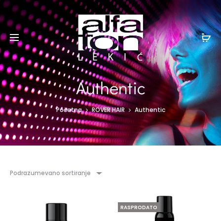
Authentic
Početna
ROVER HAIR
Authentic
Podrazumevano sortiranje
RASPRODATO