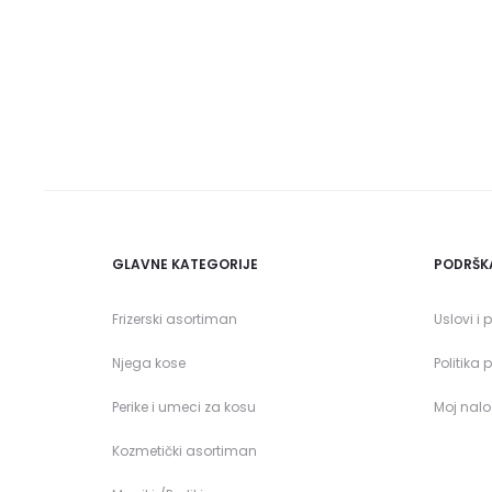
GLAVNE KATEGORIJE
PODRŠK
Frizerski asortiman
Uslovi i 
Njega kose
Politika 
Perike i umeci za kosu
Moj nal
Kozmetički asortiman