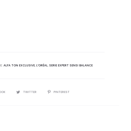
E:
ALFA TON EXCLUSIVE
,
L’ORÉAL
,
SERIE EXPERT SENSI BALANCE
OOK
TWITTER
PINTEREST