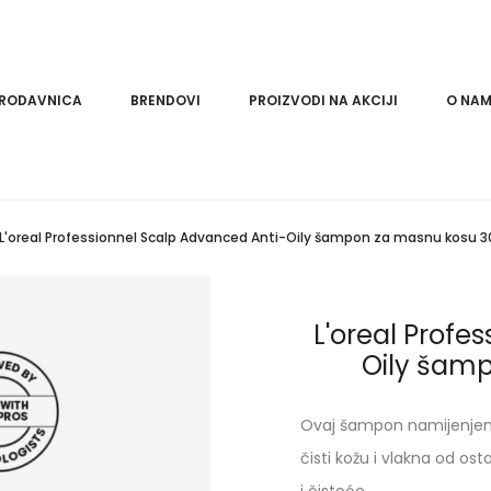
RODAVNICA
BRENDOVI
PROIZVODI NA AKCIJI
O NA
L'oreal Professionnel Scalp Advanced Anti-Oily šampon za masnu kosu 
L'oreal Profe
Oily šam
Ovaj šampon namijenjen j
čisti kožu i vlakna od os