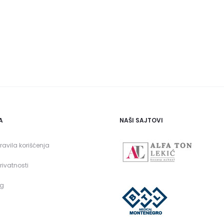
A
NAŠI SAJTOVI
pravila korišćenja
privatnosti
og