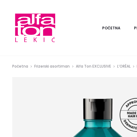
POČETNA
P
Početna
Frizerski asortiman
Alfa Ton EXCLUSIVE
L’ORÉAL