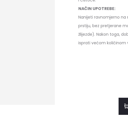
i čistoće.
NAČIN UPOTREBE:
Nanijeti ravnomjerno na 
prstiju, bez pretjerane m
žlijezde). Nakon toga, do
isprati većom količinom 