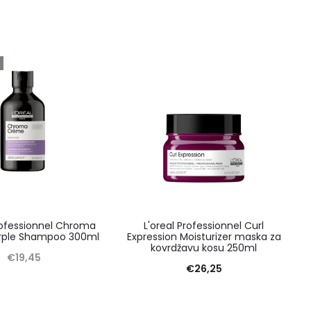
O
rofessionnel Chroma
L'oreal Professionnel Curl
rple Shampoo 300ml
Expression Moisturizer maska za
kovrdžavu kosu 250ml
€
19,45
€
26,25