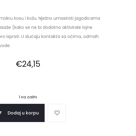
mokru kosu i kožu. Nježno umasirati jagodicama
asaže (kako se ne bi dodatno aktivirale lojne
bro isprati. U slučaju kontakta sa očima, odmah
vode.
€
24,15
1 na zalihi
Dodaj u korpu