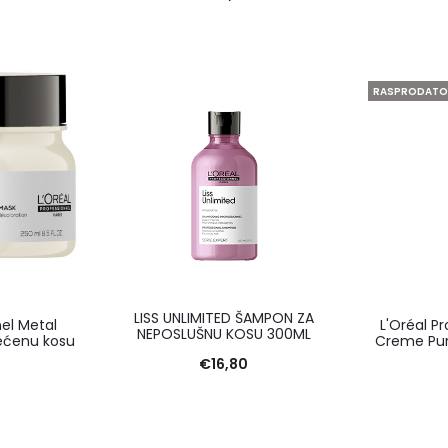
RASPRODAT
LISS UNLIMITED ŠAMPON ZA
nel Metal
L'Oréal P
NEPOSLUŠNU KOSU 300ML
ećenu kosu
Creme Pu
€
16,80