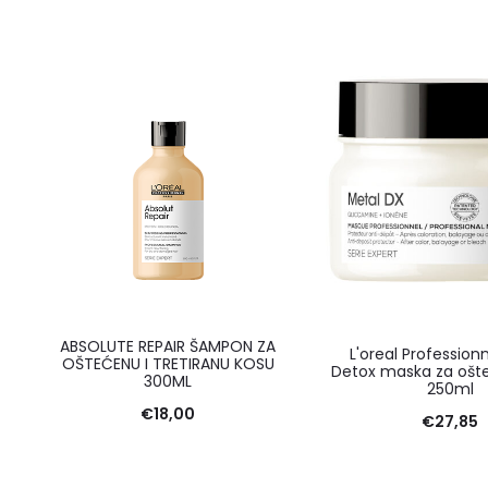
ABSOLUTE REPAIR ŠAMPON ZA
L'oreal Profession
OŠTEĆENU I TRETIRANU KOSU
Detox maska za ošt
300ML
250ml
€
18,00
€
27,85