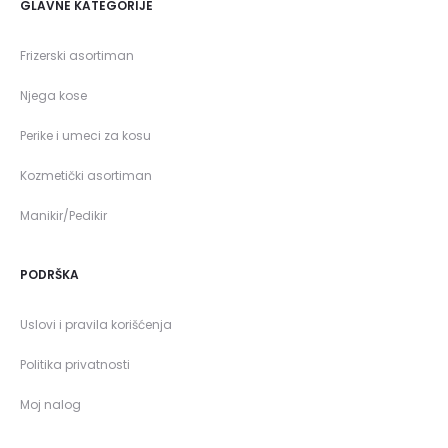
GLAVNE KATEGORIJE
Frizerski asortiman
Njega kose
Perike i umeci za kosu
Kozmetički asortiman
Manikir/Pedikir
PODRŠKA
Uslovi i pravila korišćenja
Politika privatnosti
Moj nalog