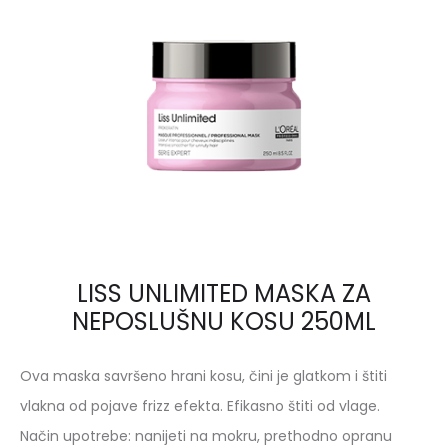
LISS UNLIMITED MASKA ZA
NEPOSLUŠNU KOSU 250ML
Ova maska savršeno hrani kosu, čini je glatkom i štiti
vlakna od pojave frizz efekta. Efikasno štiti od vlage.
Način upotrebe: nanijeti na mokru, prethodno opranu