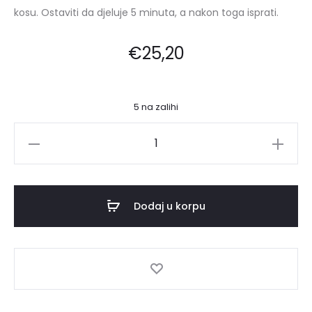
kosu. Ostaviti da djeluje 5 minuta, a nakon toga isprati.
€
25,20
5 na zalihi
LISS
UNLIMITED
MASKA
ZA
Dodaj u korpu
NEPOSLUŠNU
KOSU
250ML
količina