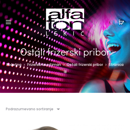
Ostali frizerski pribor
Početna
Frizerski asortiman
Ostali frizerski pribor
Stranica
18
Podrazumevano sortiranje