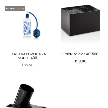
RASPRODATO
STAKLENA PUMPICA ZA
Stalak za alat 401.568
VODU E406
€
18,00
€
15,50