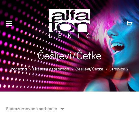
Češljevi/Četke
Početna
Frizerski asortiman
Češljevi/Četke
Stranica 2
Podrazumevano sortiranje