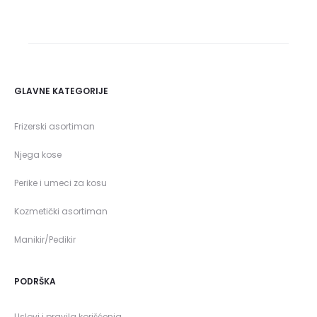
GLAVNE KATEGORIJE
Frizerski asortiman
Njega kose
Perike i umeci za kosu
Kozmetički asortiman
Manikir/Pedikir
PODRŠKA
Uslovi i pravila korišćenja