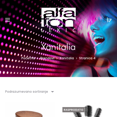
Xanitalia
Početna
Brendovi
Xanitalia
Stranica 4
Podrazumevano sortiranje
RASPRODATO