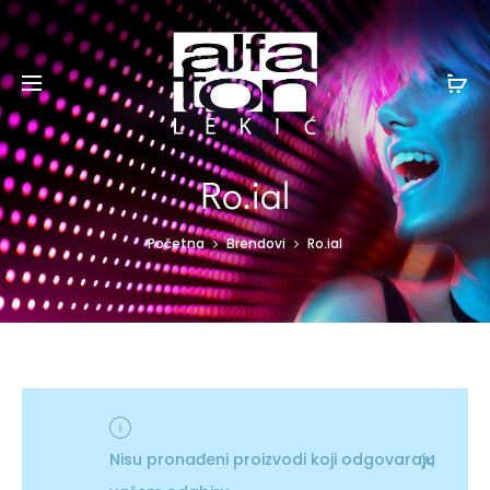
Ro.ial
Početna
Brendovi
Ro.ial
Nisu pronađeni proizvodi koji odgovaraju