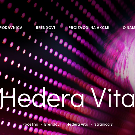
RODAVNICA
BRENDOVI
PROIZVODI NA AKCIJI
O NA
Hedera Vit
Početna
Brendovi
Hedera Vita
Stranica 3