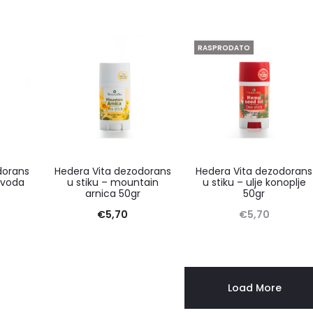
RASPRODATO
dorans
Hedera Vita dezodorans
Hedera Vita dezodorans
 voda
u stiku – mountain
u stiku – ulje konoplje
arnica 50gr
50gr
€
5,70
€
5,70
Load More