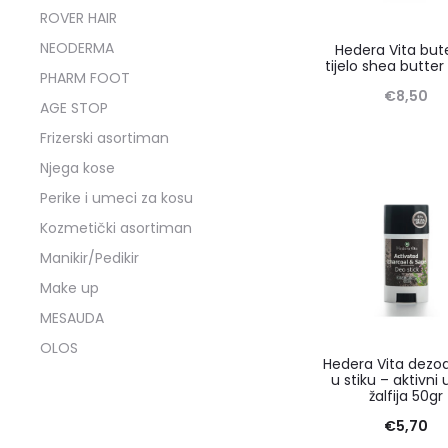
ROVER HAIR
NEODERMA
Hedera Vita but
tijelo shea butter
PHARM FOOT
€
8,50
AGE STOP
Frizerski asortiman
Njega kose
Perike i umeci za kosu
Kozmetički asortiman
Manikir/Pedikir
Make up
MESAUDA
OLOS
Hedera Vita dezo
u stiku – aktivni 
žalfija 50gr
€
5,70