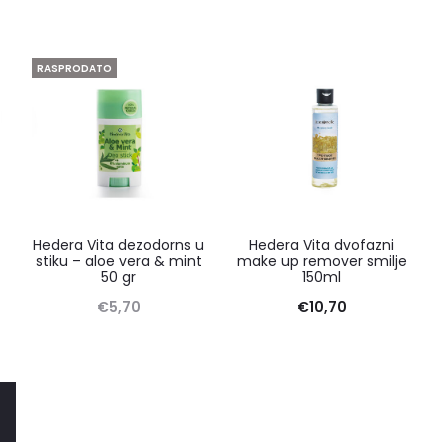
RASPRODATO
Hedera Vita dezodorns u
Hedera Vita dvofazni
stiku – aloe vera & mint
make up remover smilje
50 gr
150ml
€
5,70
€
10,70