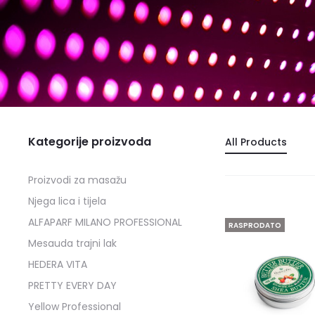
Kategorije proizvoda
All Products
Proizvodi za masažu
Njega lica i tijela
ALFAPARF MILANO PROFESSIONAL
RASPRODATO
Mesauda trajni lak
HEDERA VITA
PRETTY EVERY DAY
Yellow Professional