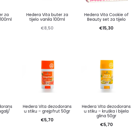
er za
Hedera Vita buter za
Hedera Vita Cookie of
 100ml
tijelo vanila 100ml
Beauty set za tijelo
€
8,50
€
15,30
dorans
Hedera Vita dezodorans
Hedera Vita dezodorans
ugalj/
u stiku – grejpfrut 50gr
u stiku – kruška i bijela
glina 50gr
€
5,70
€
5,70