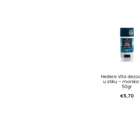
Hedera Vita dezo
u stiku – morska
50gr
€
5,70