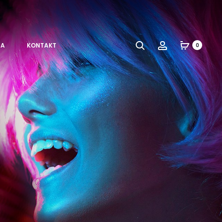
Search
Account
MA
KONTAKT
0
a