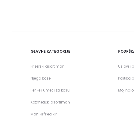
GLAVNE KATEGORIJE
PODRŠK
Frizerski asortiman
Uslovi i 
Njega kose
Politika 
Perike i umeci za kosu
Moj nal
Kozmetički asortiman
Manikir/Pedikir