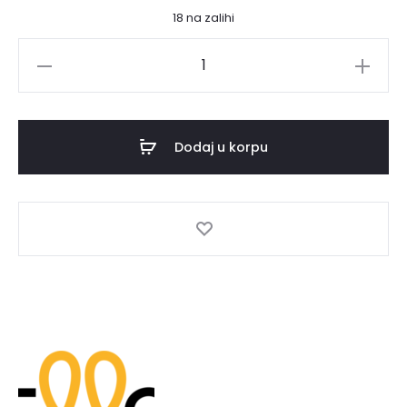
18 na zalihi
Yellow
Color
Care
Maintenance
Dodaj u korpu
serum
za
održavanje
boje
150ml
količina