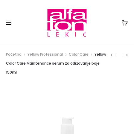
Prod
YELLOW
YELLOW
Početna
Yellow Professional
Color Care
Yellow
SILVER
COLOR
navig
Color Care Maintenance serum za održavanje boje
PJENA
CARE
150ml
ZA
MASKA
NEUTRAL
ZA
ŽUTIH
BOJENU
TONOVA
KOSU
160ML
300ML