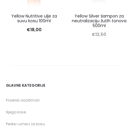
Yellow Nutritive ulje za
Yellow Silver šampon za
suvu kosu 100ml
neutralizaciju žutih tonova
500ml
€
18,00
€
12,50
GLAVNE KATEGORIJE
Frizerski asortiman
Njega kose
Perike i umeci za kosu