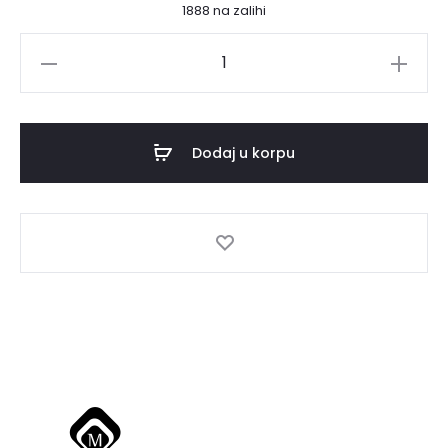
1888 na zalihi
TURPIJA
LONG
LASTINGBOOM.SPEC.142034
količina
Dodaj u korpu