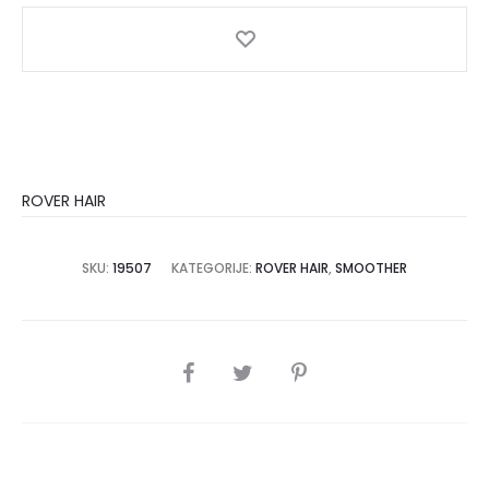
ispravljanja
kose
250ml
količina
ROVER HAIR
SKU:
19507
KATEGORIJE:
ROVER HAIR
,
SMOOTHER
SHARE