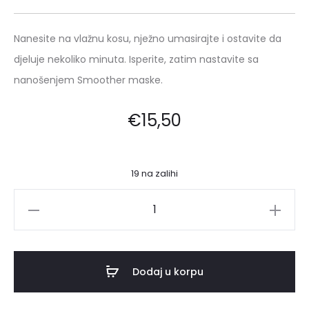
Nanesite na vlažnu kosu, nježno umasirajte i ostavite da
djeluje nekoliko minuta. Isperite, zatim nastavite sa
nanošenjem Smoother maske.
€
15,50
19 na zalihi
Rover
Hair
Smoother
šampon
Dodaj u korpu
nakon
trajnog