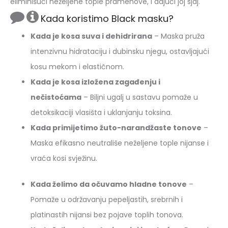
eliminišući neželjene tople pramenove, i dajući joj sjaj.
Kada koristimo Black masku?
Kada je kosa suva i dehidrirana
– Maska pruža
intenzivnu hidrataciju i dubinsku njegu, ostavljajući
kosu mekom i elastičnom.
Kada je kosa izložena zagađenju i
nečistoćama
– Biljni ugalj u sastavu pomaže u
detoksikaciji vlasišta i uklanjanju toksina.
Kada primijetimo žuto-narandžaste tonove
–
Maska efikasno neutrališe neželjene tople nijanse i
vraća kosi svježinu.
Kada želimo da očuvamo hladne tonove
–
Pomaže u održavanju pepeljastih, srebrnih i
platinastih nijansi bez pojave toplih tonova.