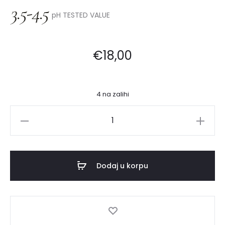
pH TESTED VALUE
€
18,00
4 na zalihi
Rover
Hair
Blonder
Black
Dodaj u korpu
maska
za
plavu
kosu