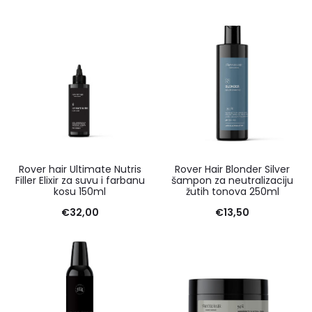
Rover hair Ultimate Nutris
Rover Hair Blonder Silver
Filler Elixir za suvu i farbanu
šampon za neutralizaciju
kosu 150ml
žutih tonova 250ml
€
32,00
€
13,50