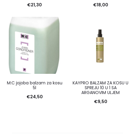
€
21,30
€
18,00
M:C jojoba balzam za kosu
KAYPRO BALZAM ZA KOSU U
5l
SPREJU 10 U 1 SA
ARGANOVIM ULJEM
€
24,50
€
9,50