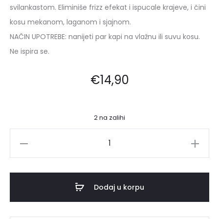
svilankastom. Eliminiše frizz efekat i ispucale krajeve, i čini
kosu mekanom, laganom i sjajnom.
NAČIN UPOTREBE: nanijeti par kapi na vlažnu ili suvu kosu.
Ne ispira se.
€
14,90
2 na zalihi
KAYPRO
MACADAMIA
ULJE
ZA
Dodaj u korpu
KOSU
100ML