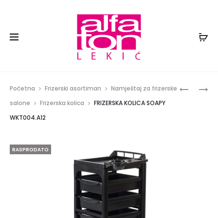
Prod
ELEKTRIČ
FIKSATO
Početna
Frizerski asortiman
Namještaj za frizerske
KREVET
ŠMINKE
navig
salone
Frizerska kolica
FRIZERSKA KOLICA SOAPY
ZA
FIX
WKT004.A12
FIZIKALN
ME
TERAPIJU
UP!
TORAC
114100
RASPRODATO