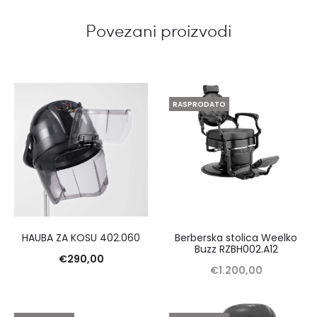
Povezani proizvodi
RASPRODATO
HAUBA ZA KOSU 402.060
Berberska stolica Weelko
Buzz RZBH002.A12
€
290,00
€
1.200,00