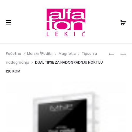
Prod
UV
REHAB
Početna
Manikir/Pedikir
Magnetic
Tipse za
GEL
OJAČIVA
navig
nadogradnju
DUAL TIPSE ZA NADOGRADNJU NOKTIJU
CLEANSE
NOKTIJU
120 KOM
125ML
14ML
331125
912202